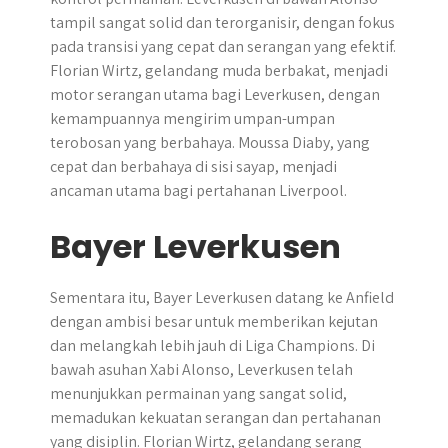
tampil sangat solid dan terorganisir, dengan fokus
pada transisi yang cepat dan serangan yang efektif.
Florian Wirtz, gelandang muda berbakat, menjadi
motor serangan utama bagi Leverkusen, dengan
kemampuannya mengirim umpan-umpan
terobosan yang berbahaya. Moussa Diaby, yang
cepat dan berbahaya di sisi sayap, menjadi
ancaman utama bagi pertahanan Liverpool.
Bayer Leverkusen
Sementara itu, Bayer Leverkusen datang ke Anfield
dengan ambisi besar untuk memberikan kejutan
dan melangkah lebih jauh di Liga Champions. Di
bawah asuhan Xabi Alonso, Leverkusen telah
menunjukkan permainan yang sangat solid,
memadukan kekuatan serangan dan pertahanan
yang disiplin. Florian Wirtz, gelandang serang