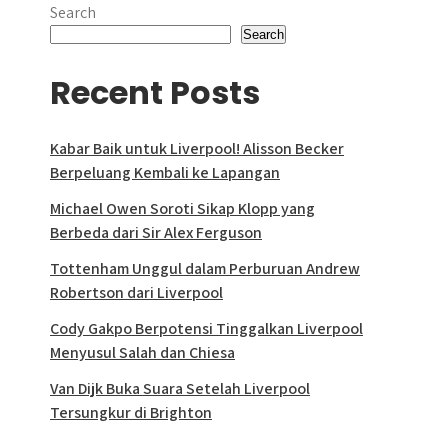
Search
Search
Recent Posts
Kabar Baik untuk Liverpool! Alisson Becker
Berpeluang Kembali ke Lapangan
Michael Owen Soroti Sikap Klopp yang
Berbeda dari Sir Alex Ferguson
Tottenham Unggul dalam Perburuan Andrew
Robertson dari Liverpool
Cody Gakpo Berpotensi Tinggalkan Liverpool
Menyusul Salah dan Chiesa
Van Dijk Buka Suara Setelah Liverpool
Tersungkur di Brighton