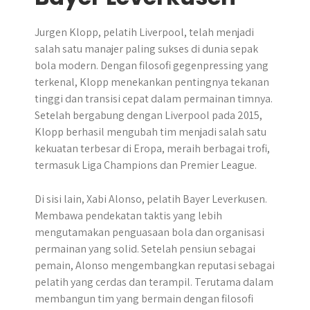
Jurgen Klopp, pelatih Liverpool, telah menjadi
salah satu manajer paling sukses di dunia sepak
bola modern. Dengan filosofi gegenpressing yang
terkenal, Klopp menekankan pentingnya tekanan
tinggi dan transisi cepat dalam permainan timnya.
Setelah bergabung dengan Liverpool pada 2015,
Klopp berhasil mengubah tim menjadi salah satu
kekuatan terbesar di Eropa, meraih berbagai trofi,
termasuk Liga Champions dan Premier League.
Di sisi lain, Xabi Alonso, pelatih Bayer Leverkusen.
Membawa pendekatan taktis yang lebih
mengutamakan penguasaan bola dan organisasi
permainan yang solid. Setelah pensiun sebagai
pemain, Alonso mengembangkan reputasi sebagai
pelatih yang cerdas dan terampil. Terutama dalam
membangun tim yang bermain dengan filosofi