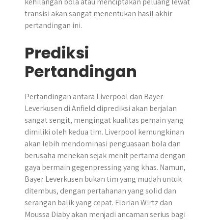
kehilangan bola atau menciptakan peluang lewat
transisi akan sangat menentukan hasil akhir
pertandingan ini.
Prediksi
Pertandingan
Pertandingan antara Liverpool dan Bayer
Leverkusen di Anfield diprediksi akan berjalan
sangat sengit, mengingat kualitas pemain yang
dimiliki oleh kedua tim. Liverpool kemungkinan
akan lebih mendominasi penguasaan bola dan
berusaha menekan sejak menit pertama dengan
gaya bermain gegenpressing yang khas. Namun,
Bayer Leverkusen bukan tim yang mudah untuk
ditembus, dengan pertahanan yang solid dan
serangan balik yang cepat. Florian Wirtz dan
Moussa Diaby akan menjadi ancaman serius bagi