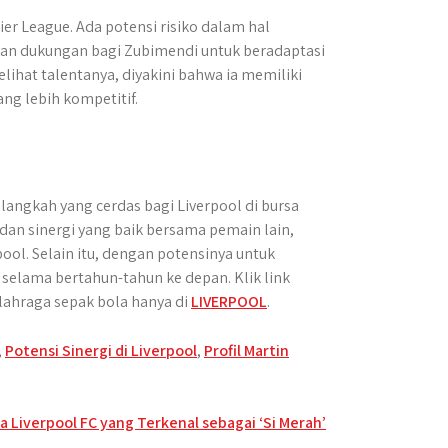
er League. Ada potensi risiko dalam hal
dan dukungan bagi Zubimendi untuk beradaptasi
lihat talentanya, diyakini bahwa ia memiliki
g lebih kompetitif.
langkah yang cerdas bagi Liverpool di bursa
dan sinergi yang baik bersama pemain lain,
l. Selain itu, dengan potensinya untuk
d selama bertahun-tahun ke depan. Klik link
olahraga sepak bola hanya di
LIVERPOOL
.
,
Potensi Sinergi di Liverpool
,
Profil Martin
a Liverpool FC yang Terkenal sebagai ‘Si Merah’