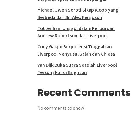
Michael Owen Soroti Sikap Klopp yang
Berbeda dari Sir Alex Ferguson
Tottenham Unggul dalam Perburuan
Andrew Robertson dari Liverpool
Cody Gakpo Berpotensi Tinggalkan
Liverpool Menyusul Salah dan Chiesa
Van Dijk Buka Suara Setelah Liverpool
Tersungkur di Brighton
Recent Comments
No comments to show.