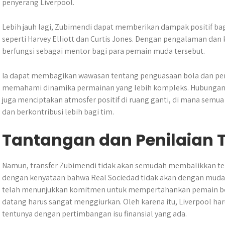
penyerang Liverpool.
Lebih jauh lagi, Zubimendi dapat memberikan dampak positif b
seperti Harvey Elliott dan Curtis Jones. Dengan pengalaman dan 
berfungsi sebagai mentor bagi para pemain muda tersebut.
Ia dapat membagikan wawasan tentang penguasaan bola dan pe
memahami dinamika permainan yang lebih kompleks. Hubungan i
juga menciptakan atmosfer positif di ruang ganti, di mana sem
dan berkontribusi lebih bagi tim.
Tantangan dan Penilaian T
Namun, transfer Zubimendi tidak akan semudah membalikkan tel
dengan kenyataan bahwa Real Sociedad tidak akan dengan mudah
telah menunjukkan komitmen untuk mempertahankan pemain ber
datang harus sangat menggiurkan. Oleh karena itu, Liverpool ha
tentunya dengan pertimbangan isu finansial yang ada.