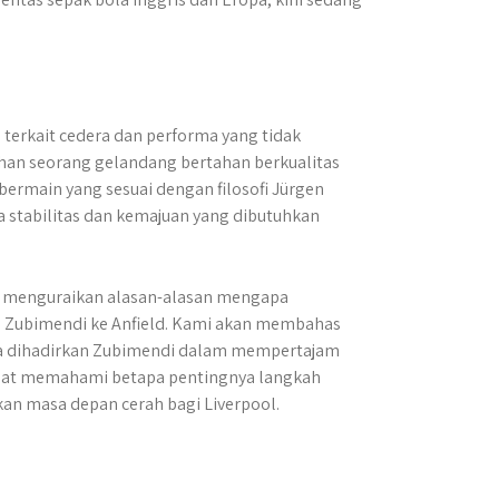
terkait cedera dan performa yang tidak
ahan seorang gelandang bertahan berkualitas
bermain yang sesuai dengan filosofi Jürgen
 stabilitas dan kemajuan yang dibutuhkan
n menguraikan alasan-alasan mengapa
Zubimendi ke Anfield. Kami akan membahas
bisa dihadirkan Zubimendi dalam mempertajam
apat memahami betapa pentingnya langkah
n masa depan cerah bagi Liverpool.