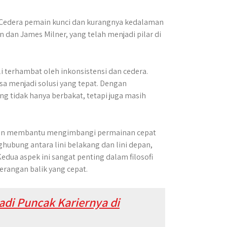
. Cedera pemain kunci dan kurangnya kedalaman
dan James Milner, yang telah menjadi pilar di
i terhambat oleh inkonsistensi dan cedera.
a menjadi solusi yang tepat. Dengan
 tidak hanya berbakat, tetapi juga masih
akan membantu mengimbangi permainan cepat
ghubung antara lini belakang dan lini depan,
dua aspek ini sangat penting dalam filosofi
rangan balik yang cepat.
di Puncak Kariernya di