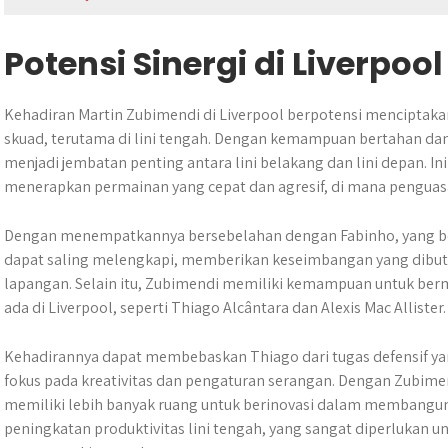
Potensi Sinergi di Liverpool
​Kehadiran Martin Zubimendi di Liverpool berpotensi menciptakan
skuad, terutama di lini tengah.​ Dengan kemampuan bertahan dan 
menjadi jembatan penting antara lini belakang dan lini depan. I
menerapkan permainan yang cepat dan agresif, di mana penguasaa
Dengan menempatkannya bersebelahan dengan Fabinho, yang berf
dapat saling melengkapi, memberikan keseimbangan yang dibutu
lapangan. Selain itu, Zubimendi memiliki kemampuan untuk ber
ada di Liverpool, seperti Thiago Alcântara dan Alexis Mac Allister.
Kehadirannya dapat membebaskan Thiago dari tugas defensif ya
fokus pada kreativitas dan pengaturan serangan. Dengan Zubime
memiliki lebih banyak ruang untuk berinovasi dalam membangun 
peningkatan produktivitas lini tengah, yang sangat diperlukan 