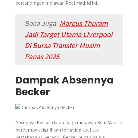
pertandingan melawan Real Madrid ini.
Baca Juga:
Marcus Thuram
Jadi Target Utama Liverpool
Di Bursa Transfer Musim
Panas 2025
Dampak Absennya
Becker
Absennya Becker dalam laga melawan Real Madrid
berdampak signifikan terhadap kualitas
pertahanan Liverpool. Becker bukan hanya