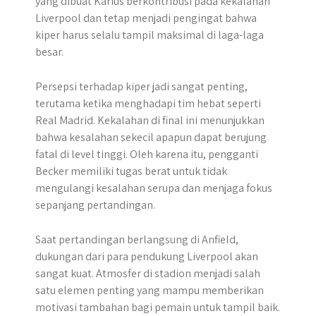
yang dibuat Karius berkontribusi pada kekalahan
Liverpool dan tetap menjadi pengingat bahwa
kiper harus selalu tampil maksimal di laga-laga
besar.
Persepsi terhadap kiper jadi sangat penting,
terutama ketika menghadapi tim hebat seperti
Real Madrid. Kekalahan di final ini menunjukkan
bahwa kesalahan sekecil apapun dapat berujung
fatal di level tinggi. Oleh karena itu, pengganti
Becker memiliki tugas berat untuk tidak
mengulangi kesalahan serupa dan menjaga fokus
sepanjang pertandingan.
Saat pertandingan berlangsung di Anfield,
dukungan dari para pendukung Liverpool akan
sangat kuat. Atmosfer di stadion menjadi salah
satu elemen penting yang mampu memberikan
motivasi tambahan bagi pemain untuk tampil baik.