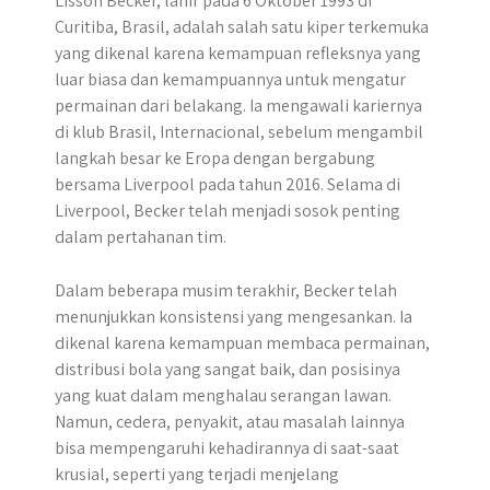
Lisson Becker, lahir pada 6 Oktober 1993 di
Curitiba, Brasil, adalah salah satu kiper terkemuka
yang dikenal karena kemampuan refleksnya yang
luar biasa dan kemampuannya untuk mengatur
permainan dari belakang. Ia mengawali kariernya
di klub Brasil, Internacional, sebelum mengambil
langkah besar ke Eropa dengan bergabung
bersama Liverpool pada tahun 2016. Selama di
Liverpool, Becker telah menjadi sosok penting
dalam pertahanan tim.
Dalam beberapa musim terakhir, Becker telah
menunjukkan konsistensi yang mengesankan. Ia
dikenal karena kemampuan membaca permainan,
distribusi bola yang sangat baik, dan posisinya
yang kuat dalam menghalau serangan lawan.
Namun, cedera, penyakit, atau masalah lainnya
bisa mempengaruhi kehadirannya di saat-saat
krusial, seperti yang terjadi menjelang