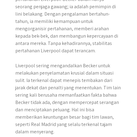
seorang penjaga gawang; ia adalah pemimpin di
lini belakang. Dengan pengalaman bertahun-
tahun, ia memiliki kemampuan untuk
mengorganisir pertahanan, memberi arahan
kepada bek-bek, dan membangun kepercayaan di
antara mereka. Tanpa kehadirannya, stabilitas
pertahanan Liverpool dapat terancam.
Liverpool sering mengandalkan Becker untuk
melakukan penyelamatan krusial dalam situasi
sulit. Ia terkenal dapat menepis tembakan dari
jarak dekat dan penalti yang menentukan. Tim lain
sering kali berusaha memanfaatkan fakta bahwa
Becker tidak ada, dengan mempercepat serangan
dan menciptakan peluang. Hal ini bisa
memberikan keuntungan besar bagi tim lawan,
seperti Real Madrid yang selalu terkenal tajam
dalam menyerang.