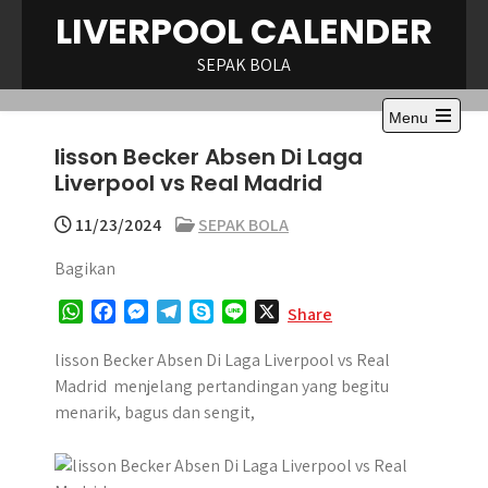
Skip
LIVERPOOL CALENDER
to
content
SEPAK BOLA
Menu
Open
lisson Becker Absen Di Laga
the
main
Liverpool vs Real Madrid
menu
11/23/2024
SEPAK BOLA
Bagikan
W
F
M
T
S
L
X
Share
h
a
e
e
k
i
a
c
s
l
y
n
lisson Becker Absen Di Laga Liverpool vs Real
t
e
s
e
p
e
Madrid menjelang pertandingan yang begitu
s
b
e
g
e
menarik, bagus dan sengit,
A
o
n
r
p
o
g
a
p
k
e
m