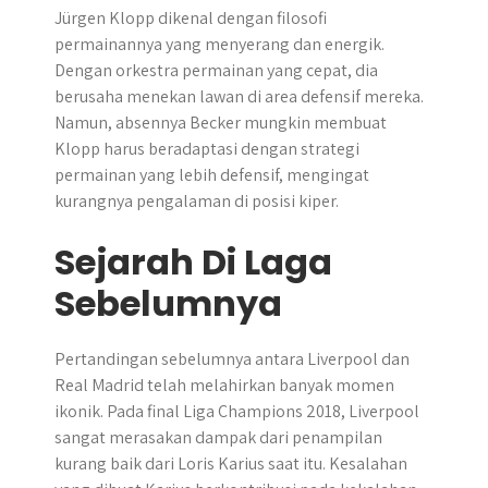
Jürgen Klopp dikenal dengan filosofi
permainannya yang menyerang dan energik.
Dengan orkestra permainan yang cepat, dia
berusaha menekan lawan di area defensif mereka.
Namun, absennya Becker mungkin membuat
Klopp harus beradaptasi dengan strategi
permainan yang lebih defensif, mengingat
kurangnya pengalaman di posisi kiper.
Sejarah Di Laga
Sebelumnya
Pertandingan sebelumnya antara Liverpool dan
Real Madrid telah melahirkan banyak momen
ikonik. Pada final Liga Champions 2018, Liverpool
sangat merasakan dampak dari penampilan
kurang baik dari Loris Karius saat itu. Kesalahan