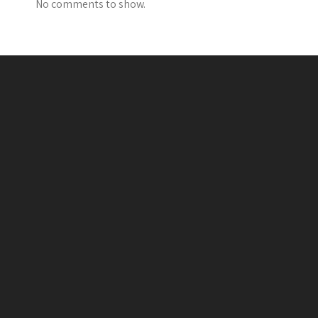
No comments to show.