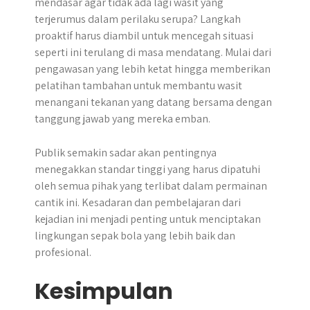
mendasar agar tidak ada lagi wasit yang
terjerumus dalam perilaku serupa? Langkah
proaktif harus diambil untuk mencegah situasi
seperti ini terulang di masa mendatang. Mulai dari
pengawasan yang lebih ketat hingga memberikan
pelatihan tambahan untuk membantu wasit
menangani tekanan yang datang bersama dengan
tanggung jawab yang mereka emban.
Publik semakin sadar akan pentingnya
menegakkan standar tinggi yang harus dipatuhi
oleh semua pihak yang terlibat dalam permainan
cantik ini. Kesadaran dan pembelajaran dari
kejadian ini menjadi penting untuk menciptakan
lingkungan sepak bola yang lebih baik dan
profesional.
Kesimpulan