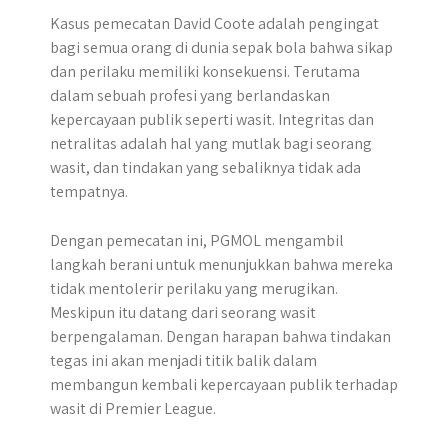
Kasus pemecatan David Coote adalah pengingat
bagi semua orang di dunia sepak bola bahwa sikap
dan perilaku memiliki konsekuensi. Terutama
dalam sebuah profesi yang berlandaskan
kepercayaan publik seperti wasit. Integritas dan
netralitas adalah hal yang mutlak bagi seorang
wasit, dan tindakan yang sebaliknya tidak ada
tempatnya.
Dengan pemecatan ini, PGMOL mengambil
langkah berani untuk menunjukkan bahwa mereka
tidak mentolerir perilaku yang merugikan.
Meskipun itu datang dari seorang wasit
berpengalaman. Dengan harapan bahwa tindakan
tegas ini akan menjadi titik balik dalam
membangun kembali kepercayaan publik terhadap
wasit di Premier League.