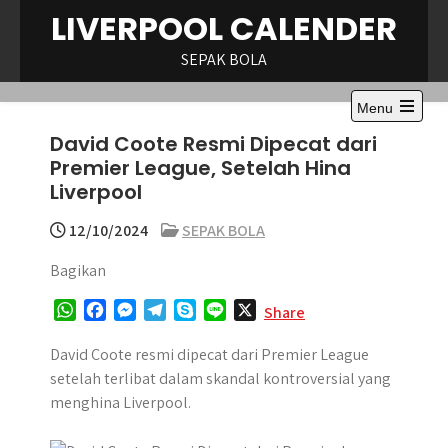
Skip
LIVERPOOL CALENDER
to
content
SEPAK BOLA
Menu
Open
David Coote Resmi Dipecat dari
the
main
Premier League, Setelah Hina
menu
Liverpool
12/10/2024
SEPAK BOLA
Bagikan
W
F
M
T
S
L
X
Share
h
a
e
e
k
i
a
c
s
l
y
n
David Coote resmi dipecat dari Premier League
t
e
s
e
p
e
setelah terlibat dalam skandal kontroversial yang
s
b
e
g
e
menghina Liverpool.
A
o
n
r
p
o
g
a