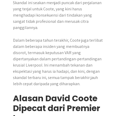
Skandal ini seakan menjadi puncak dari perjalanan
yang terjal untuk Coote, yang kini harus
menghadapi konsekuensi dari tindakan yang
sangat tidak profesional dan merusak citra
panggilannya.
Dalam beberapa tahun terakhir, Coote juga terlibat
dalam beberapa insiden yang membuatnya
disorot, termasuk keputusan VAR yang
dipertanyakan dalam pertandingan-pertandingan
krusial Liverpool. Ini menambah tekanan dan
ekspektasi yang harus ia hadapi, dan kini, dengan
skandal terbaru ini, semua tampak berakhir jauh
lebih cepat daripada yang diharapkan.
Alasan David Coote
Dipecat dari Premier