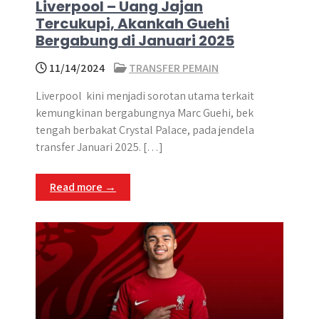
Liverpool – Uang Jajan
Tercukupi, Akankah Guehi
Bergabung di Januari 2025
11/14/2024
TRANSFER PEMAIN
Liverpool kini menjadi sorotan utama terkait
kemungkinan bergabungnya Marc Guehi, bek
tengah berbakat Crystal Palace, pada jendela
transfer Januari 2025. […]
Read more →