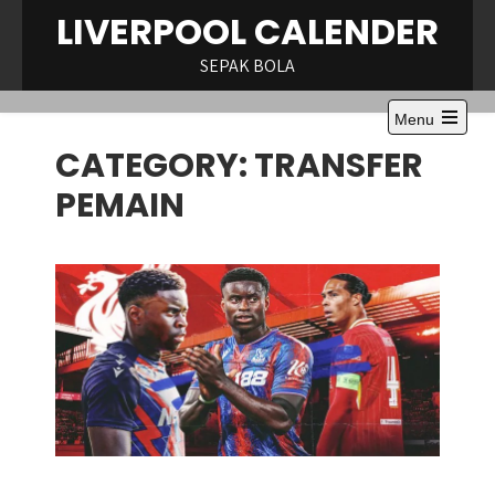
Skip
LIVERPOOL CALENDER
to
content
SEPAK BOLA
Menu
Open
CATEGORY:
TRANSFER
the
main
menu
PEMAIN