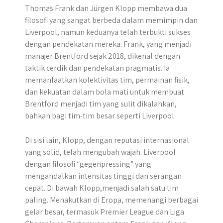
Thomas Frank dan Jürgen Klopp membawa dua
filosofi yang sangat berbeda dalam memimpin dan
Liverpool, namun keduanya telah terbukti sukses
dengan pendekatan mereka. Frank, yang menjadi
manajer Brentford sejak 2018, dikenal dengan
taktik cerdik dan pendekatan pragmatis. Ia
memanfaatkan kolektivitas tim, permainan fisik,
dan kekuatan dalam bola mati untuk membuat
Brentford menjadi tim yang sulit dikalahkan,
bahkan bagi tim-tim besar seperti Liverpool.
Di sisi lain, Klopp, dengan reputasi internasional
yang solid, telah mengubah wajah. Liverpool
dengan filosofi “gegenpressing” yang
mengandalkan intensitas tinggi dan serangan
cepat. Di bawah Klopp,menjadi salah satu tim
paling. Menakutkan di Eropa, memenangi berbagai
gelar besar, termasuk Premier League dan Liga