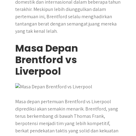
domestik dan internasional dalam beberapa tahun
terakhir. Meskipun lebih diunggulkan dalam
pertemuan ini, Brentford selalu menghadirkan
tantangan berat dengan semangat juang mereka
yang tak kenal lelah.
Masa Depan
Brentford vs
Liverpool
Masa depan pertemuan Brentford vs Liverpool
diprediksi akan semakin menarik. Brentford, yang
terus berkembang di bawah Thomas Frank,
berpotensi menjadi tim yang lebih kompetitif,
berkat pendekatan taktis yang solid dan kekuatan